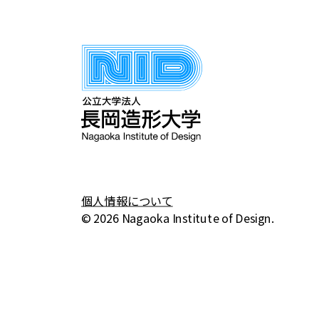
マーケティング
まちづくり
写真
家具
広
彫刻
教育学
現代芸術
生活雑貨
個人情報について
© 2026 Nagaoka Institute of Design.
観光
都市計画