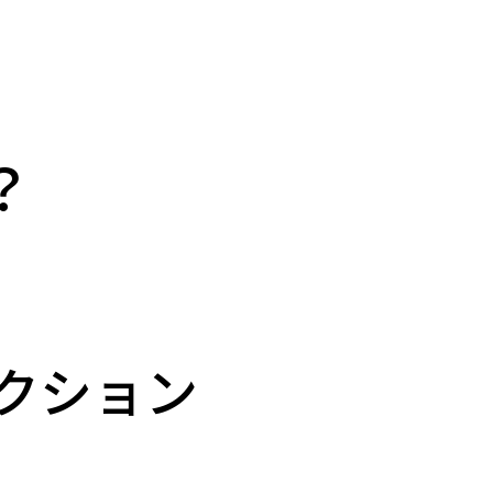
？
クション