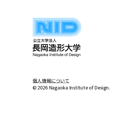
マーケティング
まちづくり
写真
家具
広
彫刻
教育学
現代芸術
生活雑貨
個人情報について
© 2026 Nagaoka Institute of Design.
観光
都市計画